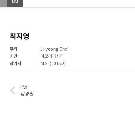
최지영
주최
Ji-yeong Choi
기간
아모레퍼시픽
참가자
M.S. (2015.2)
이전
김경환