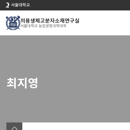
바
서울대학교
로
가
의용생체고분자소재연구실
기
서울대학교 농업생명과학대학
메
뉴
최지영