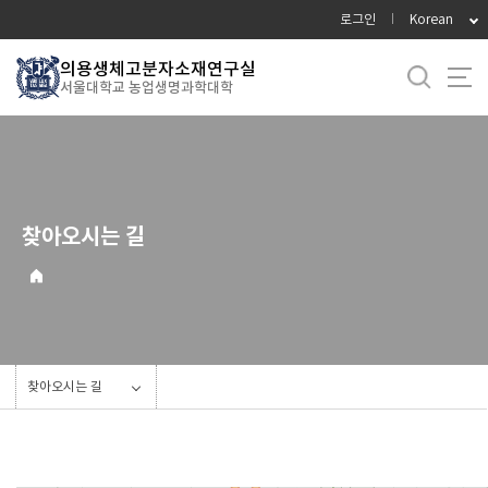
바
로그인
Korean
로
가
의용생체고분자소재연구실
서울대학교 농업생명과학대학
기
메
뉴
찾아오시는 길
찾아오시는 길