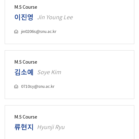
M.S Course
이진영
Jin Young Lee
jin0206s@snu.ac.kr
M.S Course
김소예
Soye Kim
0710sy@snu.ac.kr
M.S Course
류현지
Hyunji Ryu