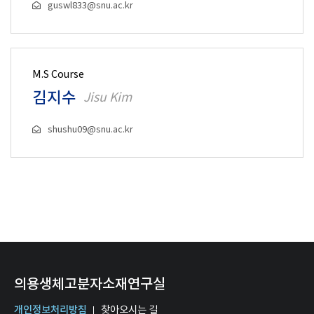
guswl833@snu.ac.kr
M.S Course
김지수
Jisu Kim
shushu09@snu.ac.kr
의용생체고분자소재연구실
개인정보처리방침
찾아오시는 길