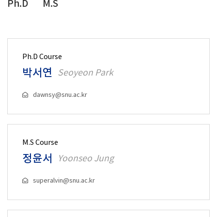
Ph.D
M.S
Ph.D Course
박서연
Seoyeon Park
dawnsy@snu.ac.kr
M.S Course
정윤서
Yoonseo Jung
superalvin@snu.ac.kr