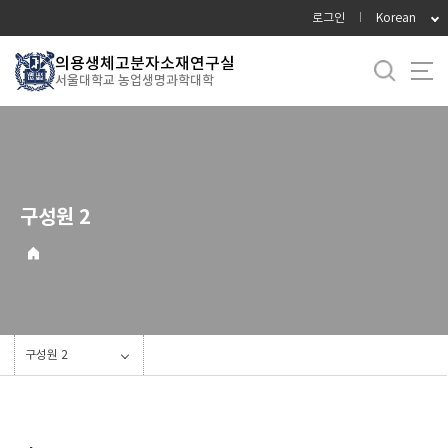
바
로그인
Korean
로
가
의용생체고분자소재연구실
서울대학교 농업생명과학대학
기
메
뉴
구성원 2
구성원 2