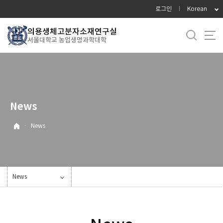
바
로그인
Korean
로
가
의용생체고분자소재연구실
서울대학교 농업생명과학대학
기
메
뉴
News
·
News
News